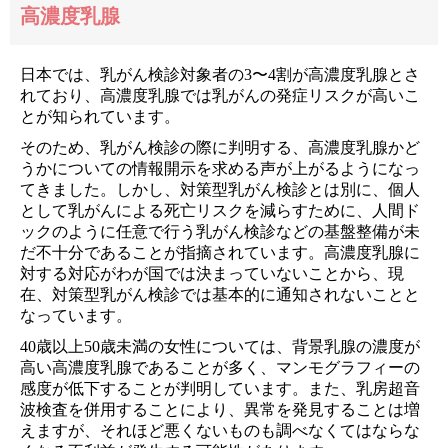
高濃度乳腺
日本では、乳がん検診対象者の3〜4割が高濃度乳腺とさ
れており、高濃度乳腺では乳がんの発症リスクが高いこ
とが知られています。
そのため、乳がん検診の際に判明する、高濃度乳腺かど
うかについての情報開示を求める声が上がるようになっ
てきました。しかし、対策型乳がん検診とは別に、個人
として乳がんによる死亡リスクを減らすために、人間ド
ックのように任意で行う乳がん検診などの基盤整備が未
だ不十分であることが指摘されています。高濃度乳腺に
対する対応がわが国では決まっていないことから、現
在、対策型乳がん検診では基本的に通知されないことと
なっています。
40歳以上50歳未満の女性については、背景乳腺の濃度が
高い高濃度乳腺であることが多く、マンモグラフィーの
感度が低下することが判明しています。また、乳房超音
波検査を併用することにより、異常を発見することは増
えますが、それほど悪くないものも調べなくてはならな