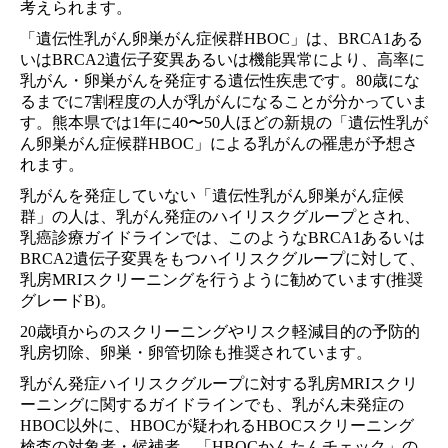
考えられます。
「遺伝性乳がん卵巣がん症候群HBOC」は、BRCA1ある
いはBRCA2遺伝子変異あるいは機能異常により、高率に
乳がん・卵巣がんを発症する遺伝性疾患です。80歳にな
るまでに7割程度の人が乳がんになることが分かっていま
す。熊本県では1年に40〜50人ほどの新規の「遺伝性乳が
ん卵巣がん症候群HBOC」による乳がんの罹患が予想さ
れます。
乳がんを発症していない「遺伝性乳がん卵巣がん症候
群」の人は、乳がん発症のハイリスクグループとされ、
乳癌診療ガイドラインでは、このようなBRCA1あるいは
BRCA2遺伝子変異をもつハイリスクグループに対して、
乳房MRIスクリーニングを行うように勧めています(推奨
グレードB)。
20歳頃からのスクリーニングやリスク軽減目的の予防的
乳房切除、卵巣・卵管切除も推奨されています。
乳がん発症ハイリスクグループに対する乳房MRIスクリ
ーニングに関するガイドラインでも、乳がん未発症の
HBOC以外に、HBOCが疑われるHBOCスクリーニング
検査の対象者・候補者、「HBOCかんたんチェック」の