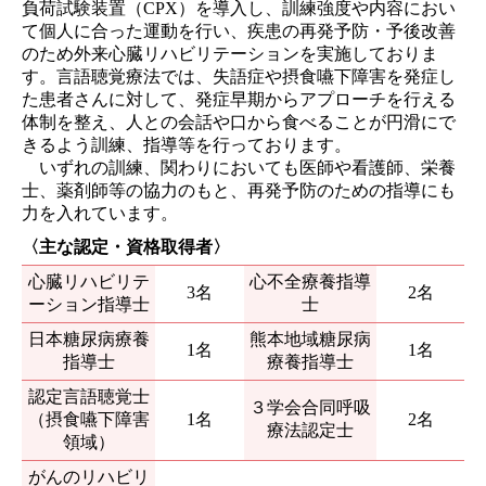
負荷試験装置（CPX）を導入し、訓練強度や内容におい
て個人に合った運動を行い、疾患の再発予防・予後改善
のため外来心臓リハビリテーションを実施しておりま
す。言語聴覚療法では、失語症や摂食嚥下障害を発症し
た患者さんに対して、発症早期からアプローチを行える
体制を整え、人との会話や口から食べることが円滑にで
きるよう訓練、指導等を行っております。
いずれの訓練、関わりにおいても医師や看護師、栄養
士、薬剤師等の協力のもと、再発予防のための指導にも
力を入れています。
〈主な認定・資格取得者〉
心臓リハビリテ
心不全療養指導
3名
2名
ーション指導士
士
日本糖尿病療養
熊本地域糖尿病
1名
1名
指導士
療養指導士
認定言語聴覚士
３学会合同呼吸
（摂食嚥下障害
1名
2名
療法認定士
領域）
がんのリハビリ