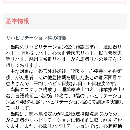
基本情報
リハビリテーション科の特徴
当院のリハビリテーション室の施設基準は、運動器リ
ハⅠ、呼吸器リハⅠ、心大血管疾患リハⅠ、脳血管疾患
等リハⅡ、廃用症候群リハⅡ、がん患者リハの基準を取
得しております。
主な対象は、整形外科術後、呼吸器、心疾患、外科術
後、がん患者、その他急性期を脱したあとの離床困難な
患者さんで、平均リハビリ日数は7日～10日程度です。
当院のスタッフ構成は、理学療法士11名、作業療法士3
名、言語聴覚士2名の計16名で、1階のリハビリテーショ
ン室や4階の心臓リハビリテーション室にて訓練を実施し
ております。
当院は、熊本県指定のがん診療連携拠点病院のため、
がん患者のリハビリテーションに積極的に取り組んでお
ります。また、心臓リハビリテーションでは、心肺運動