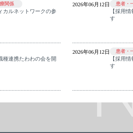
療関係
患者・
2026年06月12日
ィカルネットワークの参
【採用情
す
患者・
2026年06月12日
多職種連携たわわの会を開
【採用情
す