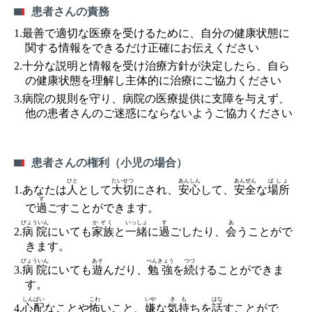
患者さんの責務
1.最善で適切な医療を受けるために、自分の健康状態に
関する情報をできるだけ正確にお伝えください
2.十分な説明と情報を受け治療方針が決定したら、自ら
の健康状態を理解し主体的に治療にご協力ください
3.病院の規則を守り、病院の医療提供に支障を与えず、
他の患者さんのご迷惑にならないようご協力ください
患者さんの権利（小児の場合）
ひと
たいせつ
あんしん
あんぜん
ばしょ
1.
あなた
は
人
として
大切
にされ、
安心
して、
安全
な
場所
す
で
過
ごすことができます。
びょういん
かぞく
いっしょ
す
あ
2.
病院
にいても
家族
と
一緒
に
過
ごしたり、
会
うことがで
きます。
びょういん
あそ
べんきょう
つづ
3.
病院
にいても
遊
んだり、
勉強
を
続
けることができま
す。
しんぱい
こわ
いや
きも
はな
4.
心配
なことや
怖
いこと、
嫌
な
気持
ちを
話
すことがで