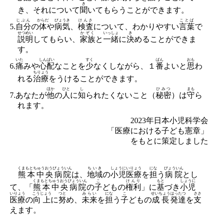
き
き、それについて
聞
いてもらうことができます。
じぶん
からだ
びょうき
けんさ
ことば
5.
自分
の
体
や
病気
、
検査
について、わかりやすい
言葉
で
せつめい
かぞく
いっしょ
き
説明
してもらい、
家族
と
一緒
に
決
めることができま
す。
いた
しんぱい
すく
ばん
おも
6.
痛
みや
心配
なことを
少
なくしながら、１
番
よいと
思
わ
ちりょう
れる
治療
をうけることができます。
ほか
ひと
し
ひみつ
まも
7.あなたが
他
の
人
に
知
られたくないこと（
秘密
）は
守
ら
れます。
2023年日本小児科学会
「医療における子ども憲章」
をもとに策定しました
くまもとちゅうおうびょういん
ちいき
しょうに
いりょう
にな
びょういん
熊本中央病院
は、
地域
の
小児
医療
を
担
う
病院
とし
くまもとちゅうおうびょういん
こ
けんり
もと
しょうに
て、「
熊本中央病院
の
子
どもの
権利
」に
基
づき
小児
いりょう
こうじょう
つと
みらい
にな
こ
せいちょう
はったつ
ささ
医療
の
向上
に
努
め、
未来
を
担
う
子
どもの
成長
発達
を
支
えます。