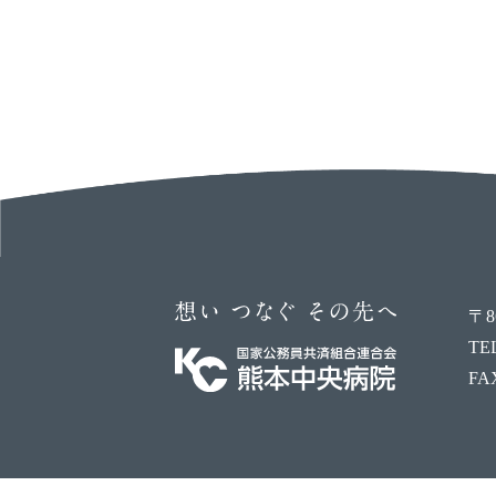
〒8
TEL
FA